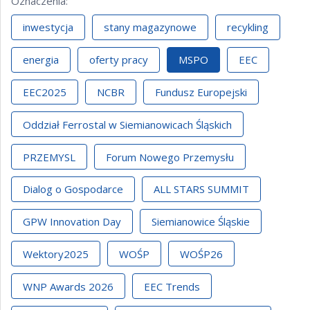
Oznaczenia
:
inwestycja
stany magazynowe
recykling
energia
oferty pracy
MSPO
EEC
EEC2025
NCBR
Fundusz Europejski
Oddział Ferrostal w Siemianowicach Śląskich
PRZEMYSL
Forum Nowego Przemysłu
Dialog o Gospodarce
ALL STARS SUMMIT
GPW Innovation Day
Siemianowice Śląskie
Wektory2025
WOŚP
WOŚP26
WNP Awards 2026
EEC Trends