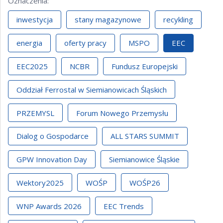
Oznaczenia
:
inwestycja
stany magazynowe
recykling
energia
oferty pracy
MSPO
EEC
EEC2025
NCBR
Fundusz Europejski
Oddział Ferrostal w Siemianowicach Śląskich
PRZEMYSL
Forum Nowego Przemysłu
Dialog o Gospodarce
ALL STARS SUMMIT
GPW Innovation Day
Siemianowice Śląskie
Wektory2025
WOŚP
WOŚP26
WNP Awards 2026
EEC Trends