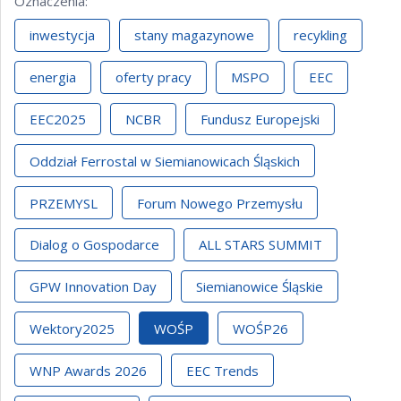
Oznaczenia
:
inwestycja
stany magazynowe
recykling
energia
oferty pracy
MSPO
EEC
EEC2025
NCBR
Fundusz Europejski
Oddział Ferrostal w Siemianowicach Śląskich
PRZEMYSL
Forum Nowego Przemysłu
Dialog o Gospodarce
ALL STARS SUMMIT
GPW Innovation Day
Siemianowice Śląskie
Wektory2025
WOŚP
WOŚP26
WNP Awards 2026
EEC Trends