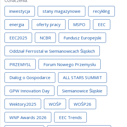
Oznaczenia
:
inwestycja
stany magazynowe
recykling
energia
oferty pracy
MSPO
EEC
EEC2025
NCBR
Fundusz Europejski
Oddział Ferrostal w Siemianowicach Śląskich
PRZEMYSL
Forum Nowego Przemysłu
Dialog o Gospodarce
ALL STARS SUMMIT
GPW Innovation Day
Siemianowice Śląskie
Wektory2025
WOŚP
WOŚP26
WNP Awards 2026
EEC Trends