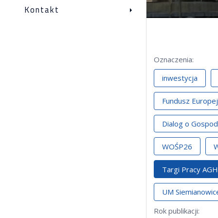
Kontakt
Oznaczenia
:
inwestycja
Fundusz Europej
Dialog o Gospod
WOŚP26
W
Targi Pracy AGH
UM Siemianowice
Rok publikacji
: