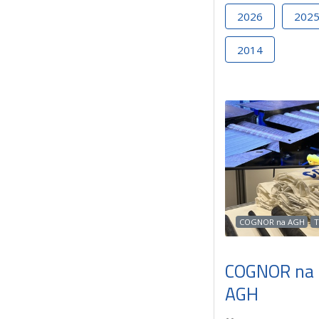
2026
202
2014
COGNOR na AGH
T
COGNOR na 
AGH