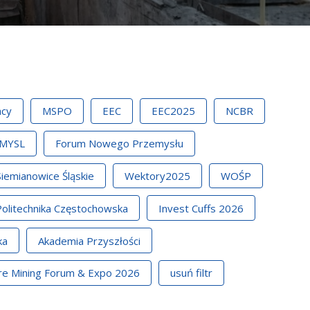
acy
MSPO
EEC
EEC2025
NCBR
MYSL
Forum Nowego Przemysłu
Siemianowice Śląskie
Wektory2025
WOŚP
Politechnika Częstochowska
Invest Cuffs 2026
ka
Akademia Przyszłości
re Mining Forum & Expo 2026
usuń filtr