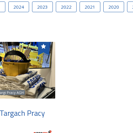
5
2024
2023
2022
2021
2020
argi Pracy AGH
Targach Pracy