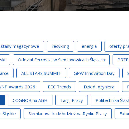
stany magazynowe
recykling
energia
oferty pr
ski
Oddział Ferrostal w Siemianowicach Śląskich
PRZE
arce
ALL STARS SUMMIT
GPW Innovation Day
NP Awards 2026
EEC Trends
Dzień Inżyniera
COGNOR na AGH
Targi Pracy
Politechnika Śląs
 Śląskie
Siemianowicka Młodzież na Rynku Pracy
Futu