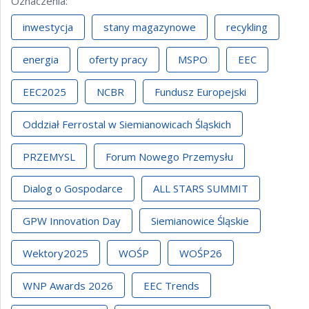
Oznaczenia
:
inwestycja
stany magazynowe
recykling
energia
oferty pracy
MSPO
EEC
EEC2025
NCBR
Fundusz Europejski
Oddział Ferrostal w Siemianowicach Śląskich
PRZEMYSL
Forum Nowego Przemysłu
Dialog o Gospodarce
ALL STARS SUMMIT
GPW Innovation Day
Siemianowice Śląskie
Wektory2025
WOŚP
WOŚP26
WNP Awards 2026
EEC Trends