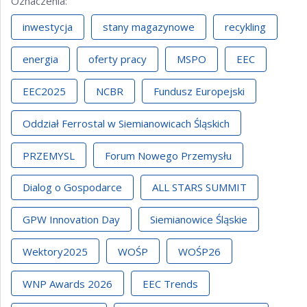
Oznaczenia
:
inwestycja
stany magazynowe
recykling
energia
oferty pracy
MSPO
EEC
EEC2025
NCBR
Fundusz Europejski
Oddział Ferrostal w Siemianowicach Śląskich
PRZEMYSL
Forum Nowego Przemysłu
Dialog o Gospodarce
ALL STARS SUMMIT
GPW Innovation Day
Siemianowice Śląskie
Wektory2025
WOŚP
WOŚP26
WNP Awards 2026
EEC Trends