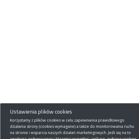
Ustawienia plików cookies
Korzystamy z plików cookies w celu zapewnienia prawidłowego
działania strony (cookies wymagane) a także do monitorowania ruchu
na stronie i wsparcia naszych działań marketingowych. Jeśli się na to
zgadzasz, wybierz opcję 'Akceptuj wszystkie', jeśli nie, wybierz cookies