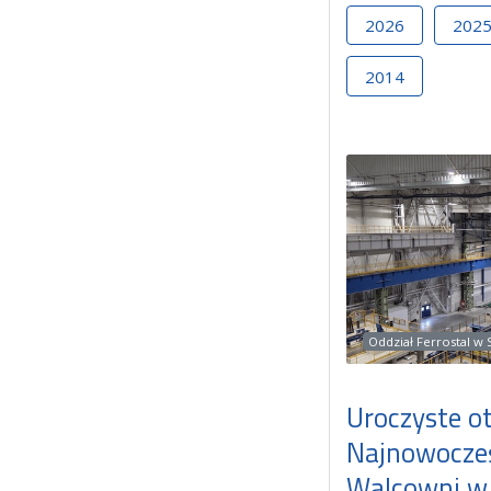
2026
202
2014
Oddział Ferrostal w
Uroczyste o
Najnowocześ
Walcowni w 