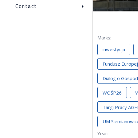
Contact
Marks
:
inwestycja
Fundusz Europej
Dialog o Gospod
WOŚP26
W
Targi Pracy AGH
UM Siemianowice
Year
: