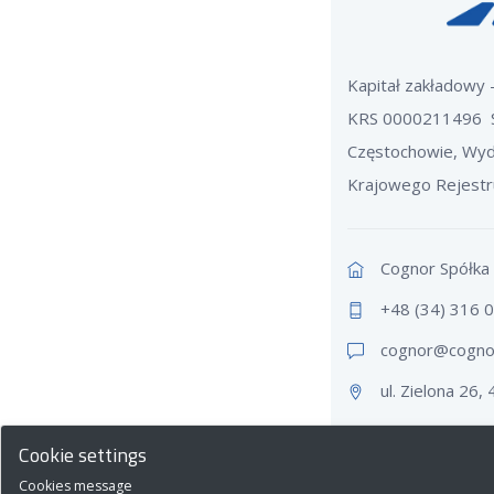
Kapitał zakładowy
KRS 0000211496 
Częstochowie, Wyd
Krajowego Rejest
Cognor Spółka 
+48 (34) 316 
cognor@cogn
o
ul. Zielona 26,
Cookie settings
Cookies message