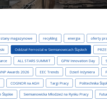
stany magazynowe
recykling
energia
oferty pr
ski
Oddział Ferrostal w Siemianowicach Śląskich
PRZE
arce
ALL STARS SUMMIT
GPW Innovation Day
NP Awards 2026
EEC Trends
Dzień Inżyniera
COGNOR na AGH
Targi Pracy
Politechnika Śląs
 Śląskie
Siemianowicka Młodzież na Rynku Pracy
Futu