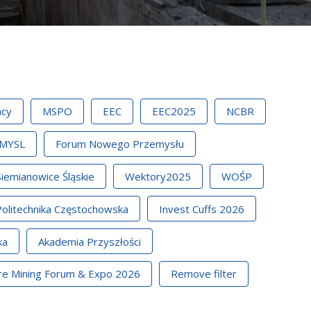
acy
MSPO
EEC
EEC2025
NCBR
MYSL
Forum Nowego Przemysłu
Siemianowice Śląskie
Wektory2025
WOŚP
Politechnika Częstochowska
Invest Cuffs 2026
ka
Akademia Przyszłości
re Mining Forum & Expo 2026
Remove filter