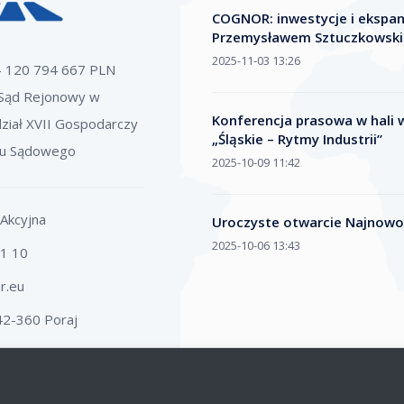
COGNOR: inwestycje i ekspa
Przemysławem Sztuczkowsk
2025-11-03 13:26
 - 120 794 667 PLN
Sąd Rejonowy w
Konferencja prasowa w hali w
ział XVII Gospodarczy
„Śląskie – Rytmy Industrii”
ru Sądowego
2025-10-09 11:42
Akcyjna
Uroczyste otwarcie Najnowoc
2025-10-06 13:43
01 10
r.eu
 42-360 Poraj