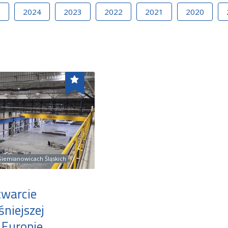
5
2024
2023
2022
2021
2020
 Siemianowicach Śląskich
twarcie
niejszej
Europie