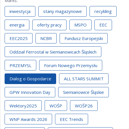
Marks
:
inwestycja
stany magazynowe
recykling
energia
oferty pracy
MSPO
EEC
EEC2025
NCBR
Fundusz Europejski
Oddział Ferrostal w Siemianowicach Śląskich
PRZEMYSL
Forum Nowego Przemysłu
Dialog o Gospodarce
ALL STARS SUMMIT
GPW Innovation Day
Siemianowice Śląskie
Wektory2025
WOŚP
WOŚP26
WNP Awards 2026
EEC Trends