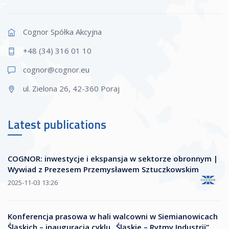
Cognor Spółka Akcyjna
+48 (34) 316 01 10
cognor@cogn
or.eu
ul. Zielona 26, 42-360 Poraj
Latest publications
COGNOR: inwestycje i ekspansja w sektorze obronnym |
Wywiad z Prezesem Przemysławem Sztuczkowskim
2025-11-03 13:26
Konferencja prasowa w hali walcowni w Siemianowicach
Śląskich – inauguracja cyklu „Śląskie – Rytmy Industrii”