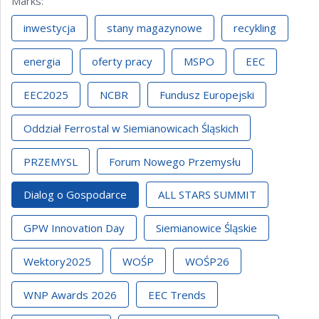
Marks
:
inwestycja
stany magazynowe
recykling
energia
oferty pracy
MSPO
EEC
EEC2025
NCBR
Fundusz Europejski
Oddział Ferrostal w Siemianowicach Śląskich
PRZEMYSL
Forum Nowego Przemysłu
Dialog o Gospodarce
ALL STARS SUMMIT
GPW Innovation Day
Siemianowice Śląskie
Wektory2025
WOŚP
WOŚP26
WNP Awards 2026
EEC Trends