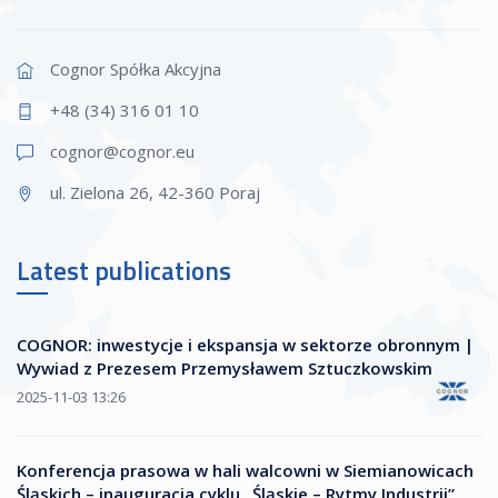
Cognor Spółka Akcyjna
+48 (34) 316 01 10
cognor@cogn
or.eu
ul. Zielona 26, 42-360 Poraj
Latest publications
COGNOR: inwestycje i ekspansja w sektorze obronnym |
Wywiad z Prezesem Przemysławem Sztuczkowskim
2025-11-03 13:26
Konferencja prasowa w hali walcowni w Siemianowicach
Śląskich – inauguracja cyklu „Śląskie – Rytmy Industrii”