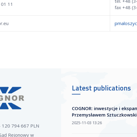
tel. +48 (
 01 11
fax +48 (3
r.eu
pmaloszy
Latest publications
COGNOR: inwestycje i ekspa
Przemysławem Sztuczkowsk
2025-11-03 13:26
 - 120 794 667 PLN
Sąd Rejonowy w