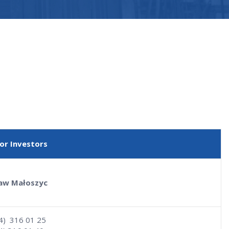
or Investors
aw Małoszyc
34) 316 01 25