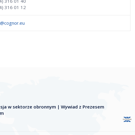
34) 316 01 40
4) 316 01 12
c@cognor.eu
nsja w sektorze obronnym | Wywiad z Prezesem
im