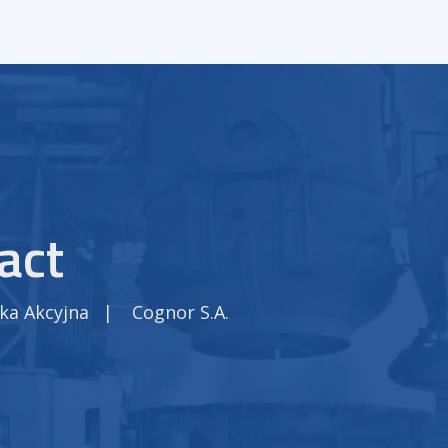
act
ka Akcyjna
|
Cognor S.A.