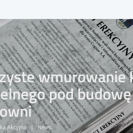
zyste wmurowanie 
elnego pod budowę
owni
ka Akcyjna
|
News