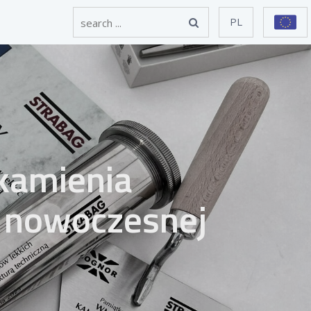
PL
kamienia
 nowoczesnej