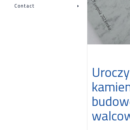
Contact
Urocz
kamien
budow
walco