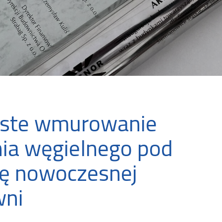
yste wmurowanie
ia węgielnego pod
ę nowoczesnej
wni