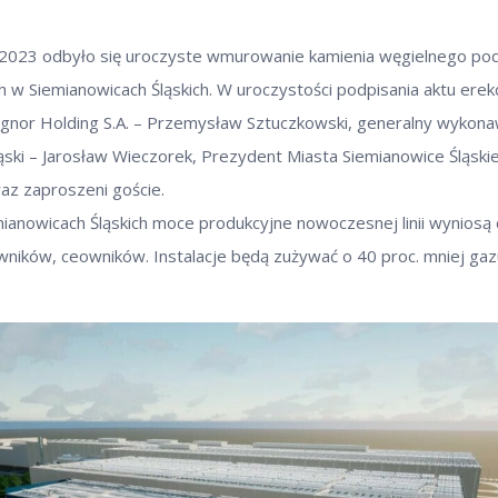
a 2023 odbyło się uroczyste wmurowanie kamienia węgielnego p
w Siemianowicach Śląskich. W uroczystości podpisania aktu erek
gnor Holding S.A. – Przemysław Sztuczkowski, generalny wyk
ski – Jarosław Wieczorek, Prezydent Miasta Siemianowice Śląskie –
raz zaproszeni goście.
anowicach Śląskich moce produkcyjne nowoczesnej linii wyniosą 
ników, ceowników. Instalacje będą zużywać o 40 proc. mniej gazu