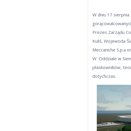
W dniu 17 sierpni
gorącowalcowanych 
Prezes Zarządu Co
Kuliś, Wojewoda Ślą
Meccaniche S.p.a o
W Oddziale w Siemi
płaskowników, teow
dotychczas.