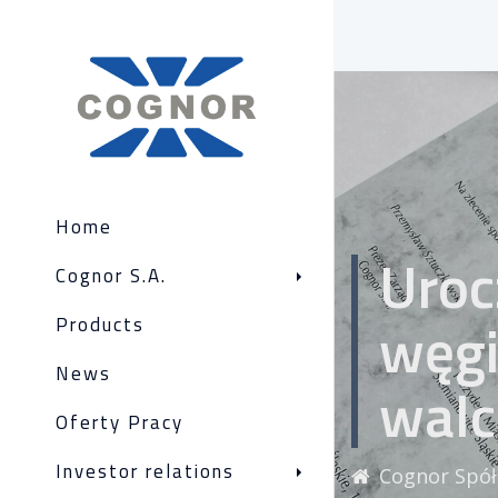
Home
Uroc
Cognor S.A.
węgi
Products
News
walc
Oferty Pracy
Investor relations
Cognor Spół